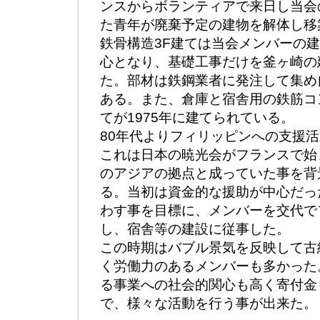
ンスからボランティアで来日し当会
た青年が廃棄予定の建物を解体し移
鉄骨構造3F建ては当会メンバーの
心となり、基礎工事だけを釜ヶ崎の
た。部材は鉄鋼業者に発注して集め
ある。また、倉庫と宿舎用の鉄筋コ
てが1975年に建てられている。
80年代よりフィリッピンへの支援
これは日本の暁光会がフランスで始
のアジアの拠点と成っていた事を背
る。当初は資金的な援助が中心だっ
わす事を目標に、メンバーを交代で
し、宿舎等の建設に従事した。
この時期はバブル景気を反映して古
く労働力のあるメンバーも多かった
る事業への社会的関心も高く寄付金
で、様々な活動を行う事が出来た。