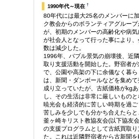
†
1990年代～現在
80年代には最大25名のメンバーに
ク教会からのボランティアグループ
が、初期のメンバーの高齢化や病気
が社会人となって行った事により、
数は減少した。
1996年、バブル景気の崩壊後、近
取り支援活動を開始した。野宿者が
で、公園や高架の下に余儀なく暮ら
は、新聞・ダンボールなどを集めて
成り立っていたが、古紙価格がkgあ
し、その生活は非常に厳しいものと
暁光会も経済的に苦しい時期を過ご
苦しみを少しでも分かち合えたらと
釜ヶ崎キリスト教協友会(以下協友会
の支援プログラムとして古紙買取り
た。これは近隣野宿者から古新聞をk