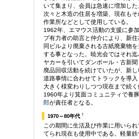
いて集まり、会員は急速に増加した
次々と木造の住居を増築、現在もそ
作業所などとして使用している。
1962年、エマウス活動の支援に参
プ有力者の助言と仲介により、新住
同ビルより廃棄される古紙廃棄物を
する事となった。暁光会ではそれ迄
ヤカーを引いてダンボール・古新聞
廃品回収活動を続けていたが、新し
道路事情に合わせてトラックを導入
大きく様変わりしつつ現在まで続く
1960年より箕面コミュニティで養
郎
が責任者となる。
†
1970～80年代
この期間に生活及び作業に用いられ
てられ現在も使用中である。軽量鉄